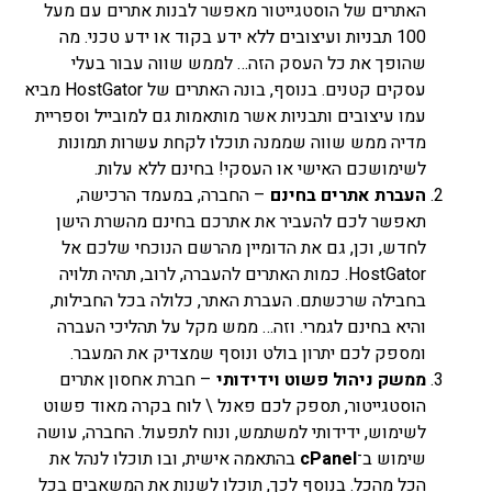
האתרים של הוסטגייטור מאפשר לבנות אתרים עם מעל
100 תבניות ועיצובים ללא ידע בקוד או ידע טכני. מה
שהופך את כל העסק הזה… לממש שווה עבור בעלי
עסקים קטנים. בנוסף, בונה האתרים של HostGator מביא
עמו עיצובים ותבניות אשר מותאמות גם למובייל וספריית
מדיה ממש שווה שממנה תוכלו לקחת עשרות תמונות
לשימושכם האישי או העסקי! בחינם ללא עלות.
העברת אתרים בחינם
– החברה, במעמד הרכישה,
תאפשר לכם להעביר את אתרכם בחינם מהשרת הישן
לחדש, וכן, גם את הדומיין מהרשם הנוכחי שלכם אל
HostGator. כמות האתרים להעברה, לרוב, תהיה תלויה
בחבילה שרכשתם. העברת האתר, כלולה בכל החבילות,
והיא בחינם לגמרי. וזה… ממש מקל על תהליכי העברה
ומספק לכם יתרון בולט ונוסף שמצדיק את המעבר.
ממשק ניהול פשוט וידידותי
– חברת אחסון אתרים
הוסטגייטור, תספק לכם פאנל \ לוח בקרה מאוד פשוט
לשימוש, ידידותי למשתמש, ונוח לתפעול. החברה, עושה
שימוש ב־
cPanel
בהתאמה אישית, ובו תוכלו לנהל את
הכל מהכל. בנוסף לכך, תוכלו לשנות את המשאבים בכל