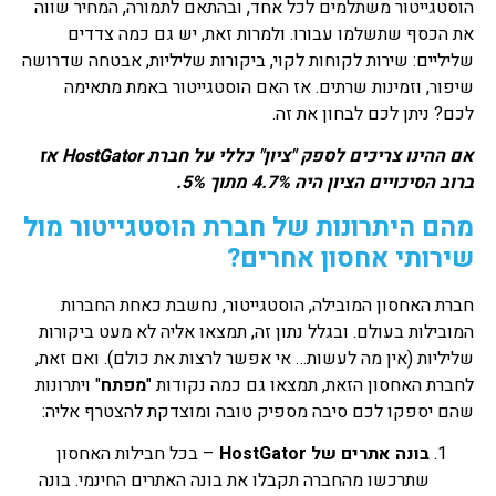
הוסטגייטור משתלמים לכל אחד, ובהתאם לתמורה, המחיר שווה
את הכסף שתשלמו עבורו. ולמרות זאת, יש גם כמה צדדים
שליליים: שירות לקוחות לקוי, ביקורות שליליות, אבטחה שדרושה
שיפור, וזמינות שרתים. אז האם הוסטגייטור באמת מתאימה
לכם? ניתן לכם לבחון את זה.
אם ההינו צריכים לספק "ציון" כללי על חברת
HostGator
אז
ברוב הסיכויים הציון היה 4.7% מתוך 5%.
מהם היתרונות של חברת הוסטגייטור מול
שירותי אחסון אחרים?
חברת האחסון המובילה, הוסטגייטור, נחשבת כאחת החברות
המובילות בעולם. ובגלל נתון זה, תמצאו אליה לא מעט ביקורות
שליליות (אין מה לעשות… אי אפשר לרצות את כולם). ואם זאת,
לחברת האחסון הזאת, תמצאו גם כמה נקודות "
מפתח
" ויתרונות
שהם יספקו לכם סיבה מספיק טובה ומוצדקת להצטרף אליה:
בונה אתרים של
HostGator
– בכל חבילות האחסון
שתרכשו מהחברה תקבלו את בונה האתרים החינמי. בונה