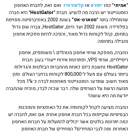
"
אמיתי
" כמו
יופרס
או
קלאודוויז
. ואם זאת, לחברת האחסון
הוסטגייטור יש הרבה מה להציע. חברת "
HostGator
" היא חברה
שהתחילה בתור "
סטארט-אפ"
בשנת 2002 באוניברסיטה מסוימת
בפלורידה. משנת 2002 ועד היום, HostGator, צברה שם גדול
בתחום, קהל לקוחות גדול מאוד, והפכה להיות ספקית אחסון
מובילה בתחומה.
החברה, מספקת שרתי אחסון מנוהלים \ משותפים, אחסון
ריסיילרים, שרתי VPS, ופתרונות אירוח ייעודי בענן. חברת
HostGator נחשבת כיום כאחת מהחברות הבולטות והגדולות
ביותר בעולם עם מעל ל־800,000 לקוחות ברחבי העולם. נתון
מאוד חשוב שתדעו: הוסטגייטור מאחסנת לבדה כ־1% מכל
תנועת הרשת על השרתים שלה. דבר שכזה לבדו, מוכיח שהחברה
יודעת מה היא עושה!
החברה מציעה לקהל לקוחותיה את כל האופציות והתוכנות
הבסיסיות שקיימות בכל חברת אחסון אחרת. אם זאת, לחברה יש
כמה יתרונות בולטים אשר יכולים להתעלות על חברות האחסון
האחרות. ומה לגבי המחירים? המחירים של חברת האחסון