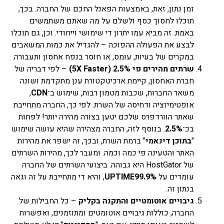
זמן נתון, זאת, באמצעות הפאנל החכם של החברה. בכך,
תוכלו לחסוך כסף ולשלם על מה שאתם משתמשים
באמת. זה מביא עמו יתרון די שימושי וייחודי. וכן, גם תוכלו
לבצע את הפעולה ההפוכה – להגדיל את כמות המשאבים
במקרים של בעיות, עומס, או חוסר בנפח אחסון ותעבורה.
שרתים מהירים פי 2.5% (
5X Faster
)
– לפי דבריה של
חברת האחסון, קיימת ארכיטקטורת ענן מתקדמת ושונה
משאר החברות, שכבות מטמון רבות, שימוש ב־
CDN
,
אופטימיזציה ודחיסה של השרת. לפי כך, החברה מתחייבת
שאתר הוורדפרס שלכם יטען בצורה מהירה יותר! לפחות
בכ־
2.5%
. בנוסף לזה, החברה מצהירה שהיא עושה שימוש
"
בתוכן דינאמי
" ברמת השרת, ובכך, זה ישפר את מהירות
האתר והטעינה פי כמה וכמה. ומעבר לכך, מהירות השרתים
של HostGator היא גבוהה. ביצועי השרתים של החברה
עומדים על
99.9%
UPTIME
, והיא די מתחייבת על זה וגאה
בנתון זה.
גיבויים אוטומטיים והתקנה בקליק
– כל החבילות של
החברה, כוללות גיבויים אוטומטים ומתוזמנים, ואפשרות